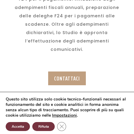
adempimenti fiscali annuali, preparazione
delle deleghe F24 per i pagamenti alle
scadenze. Oltre agli adempimenti
dichiarativi, lo Studio è appronta
l’effettuazione degli adempimenti
comunicativi.
CONTATTACI
Questo sito utilizza solo cookie tecnico-funzionali necessari al
funzionamento del sito e cookie analitici in forma anonima
senza alcun tipo di tracciamento. Puoi scoprire di più su quali
© Ambrosio Alessandro - P.I. 02400320905 | Web
cookie utilizziamo nelle
Impostazioni
.
Project
PramaWeb
Close GDPR Cookie Banner
Accetta
Rifiuta
Privacy Policy
-
Cookie Policy