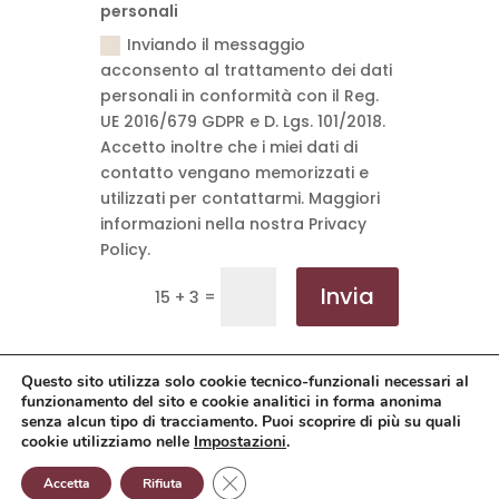
personali
Inviando il messaggio
acconsento al trattamento dei dati
personali in conformità con il Reg.
UE 2016/679 GDPR e D. Lgs. 101/2018.
Accetto inoltre che i miei dati di
contatto vengano memorizzati e
utilizzati per contattarmi. Maggiori
informazioni nella nostra Privacy
Policy.
Invia
=
15 + 3
Questo sito utilizza solo cookie tecnico-funzionali necessari al
funzionamento del sito e cookie analitici in forma anonima
senza alcun tipo di tracciamento. Puoi scoprire di più su quali
© Ambrosio Alessandro - P.I. 02400320905 | Web
cookie utilizziamo nelle
Impostazioni
.
Project
PramaWeb
Close GDPR Cookie Banner
Accetta
Rifiuta
Privacy Policy
-
Cookie Policy